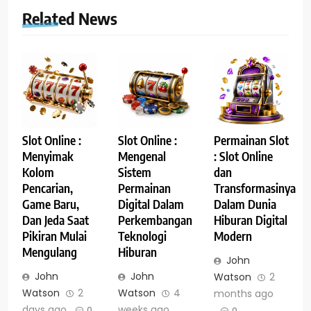
Related News
Slot Online :
Slot Online :
Permainan Slot
Menyimak
Mengenal
: Slot Online
Kolom
Sistem
dan
Pencarian,
Permainan
Transformasinya
Game Baru,
Digital Dalam
Dalam Dunia
Dan Jeda Saat
Perkembangan
Hiburan Digital
Pikiran Mulai
Teknologi
Modern
Mengulang
Hiburan
John
John
John
Watson
2
Watson
2
Watson
4
months ago
days ago
weeks ago
0
0