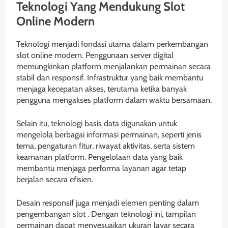
Teknologi Yang Mendukung Slot
Online Modern
Teknologi menjadi fondasi utama dalam perkembangan
slot online modern. Penggunaan server digital
memungkinkan platform menjalankan permainan secara
stabil dan responsif. Infrastruktur yang baik membantu
menjaga kecepatan akses, terutama ketika banyak
pengguna mengakses platform dalam waktu bersamaan.
Selain itu, teknologi basis data digunakan untuk
mengelola berbagai informasi permainan, seperti jenis
tema, pengaturan fitur, riwayat aktivitas, serta sistem
keamanan platform. Pengelolaan data yang baik
membantu menjaga performa layanan agar tetap
berjalan secara efisien.
Desain responsif juga menjadi elemen penting dalam
pengembangan slot . Dengan teknologi ini, tampilan
permainan dapat menyesuaikan ukuran layar secara