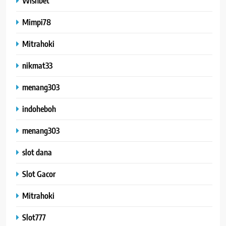
Wishbet
Mimpi78
Mitrahoki
nikmat33
menang303
indoheboh
menang303
slot dana
Slot Gacor
Mitrahoki
Slot777