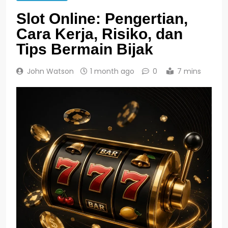
Slot Online: Pengertian,
Cara Kerja, Risiko, dan
Tips Bermain Bijak
John Watson
1 month ago
0
7 mins