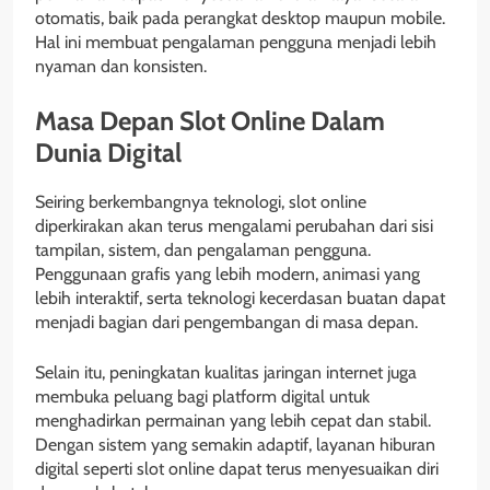
otomatis, baik pada perangkat desktop maupun mobile.
Hal ini membuat pengalaman pengguna menjadi lebih
nyaman dan konsisten.
Masa Depan Slot Online Dalam
Dunia Digital
Seiring berkembangnya teknologi, slot online
diperkirakan akan terus mengalami perubahan dari sisi
tampilan, sistem, dan pengalaman pengguna.
Penggunaan grafis yang lebih modern, animasi yang
lebih interaktif, serta teknologi kecerdasan buatan dapat
menjadi bagian dari pengembangan di masa depan.
Selain itu, peningkatan kualitas jaringan internet juga
membuka peluang bagi platform digital untuk
menghadirkan permainan yang lebih cepat dan stabil.
Dengan sistem yang semakin adaptif, layanan hiburan
digital seperti slot online dapat terus menyesuaikan diri