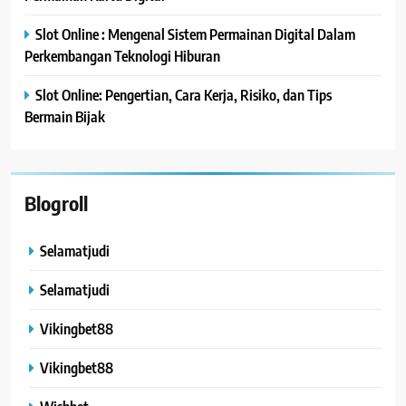
Slot Online : Mengenal Sistem Permainan Digital Dalam
Perkembangan Teknologi Hiburan
Slot Online: Pengertian, Cara Kerja, Risiko, dan Tips
Bermain Bijak
Blogroll
Selamatjudi
Selamatjudi
Vikingbet88
Vikingbet88