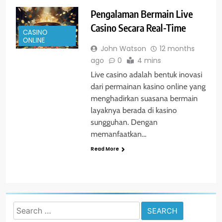
Pengalaman Bermain Live
Casino Secara Real-Time
CASINO
ONLINE
John Watson
12 months
ago
0
4 mins
Live casino adalah bentuk inovasi
dari permainan kasino online yang
menghadirkan suasana bermain
layaknya berada di kasino
sungguhan. Dengan
memanfaatkan…
Read More
Search
for: