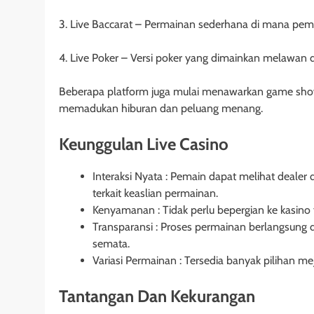
3. Live Baccarat – Permainan sederhana di mana pema
4. Live Poker – Versi poker yang dimainkan melawan d
Beberapa platform juga mulai menawarkan game show 
memadukan hiburan dan peluang menang.
Keunggulan Live Casino
Interaksi Nyata : Pemain dapat melihat deale
terkait keaslian permainan.
Kenyamanan : Tidak perlu bepergian ke kasino 
Transparansi : Proses permainan berlangsung d
semata.
Variasi Permainan : Tersedia banyak pilihan m
Tantangan Dan Kekurangan