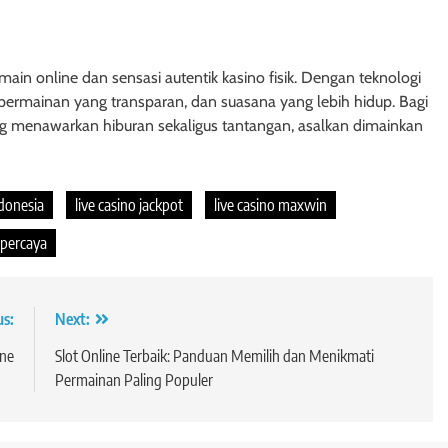
in online dan sensasi autentik kasino fisik. Dengan teknologi
permainan yang transparan, dan suasana yang lebih hidup. Bagi
ang menawarkan hiburan sekaligus tantangan, asalkan dimainkan
ndonesia
live casino jackpot
live casino maxwin
erpercaya
us:
Next:
ine
Slot Online Terbaik: Panduan Memilih dan Menikmati
Permainan Paling Populer