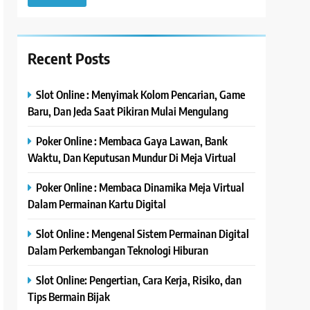
Recent Posts
Slot Online : Menyimak Kolom Pencarian, Game
Baru, Dan Jeda Saat Pikiran Mulai Mengulang
Poker Online : Membaca Gaya Lawan, Bank
Waktu, Dan Keputusan Mundur Di Meja Virtual
Poker Online : Membaca Dinamika Meja Virtual
Dalam Permainan Kartu Digital
Slot Online : Mengenal Sistem Permainan Digital
Dalam Perkembangan Teknologi Hiburan
Slot Online: Pengertian, Cara Kerja, Risiko, dan
Tips Bermain Bijak