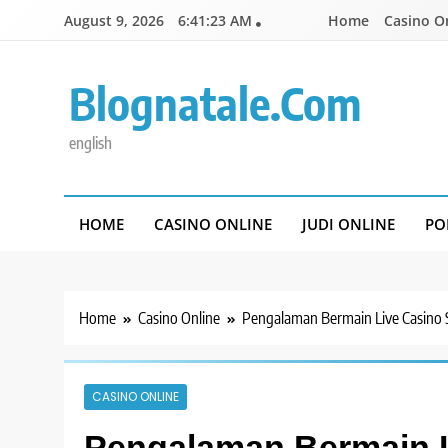
Skip
August 9, 2026
6:41:24 AM
Home
Casino O
to
content
Blognatale.com
english
HOME
CASINO ONLINE
JUDI ONLINE
PO
Home
Casino Online
Pengalaman Bermain Live Casino 
CASINO ONLINE
Pengalaman Bermain L