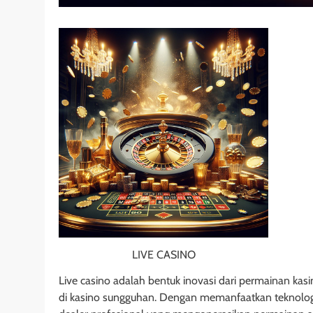
LIVE CASINO
Live casino adalah bentuk inovasi dari permainan ka
di kasino sungguhan. Dengan memanfaatkan teknolog