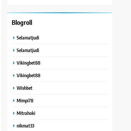
Blogroll
Selamatjudi
Selamatjudi
Vikingbet88
Vikingbet88
Wishbet
Mimpi78
Mitrahoki
nikmat33