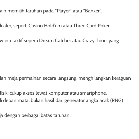
in memilih taruhan pada “Player” atau “Banker”.
ealer, seperti Casino Hold’em atau Three Card Poker.
interaktif seperti Dream Catcher atau Crazy Time, yang
r dan meja permainan secara langsung, menghilangkan keraguan
fisik; cukup akses lewat komputer atau smartphone.
i depan mata, bukan hasil dari generator angka acak (RNG)
eja dengan berbagai batas taruhan.