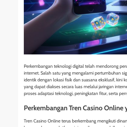
Perkembangan teknologi digital telah mendorong peru
internet. Salah satu yang mengalami pertumbuhan sign
identik dengan lokasi fisik dan suasana eksklusif, kini
yang dapat diakses secara luas melalui jaringan interne
proses adaptasi teknologi, peningkatan fitur, serta 
Perkembangan Tren Casino Online
Tren Casino Online terus berkembang mengikuti dinami