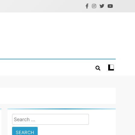
Search
for: