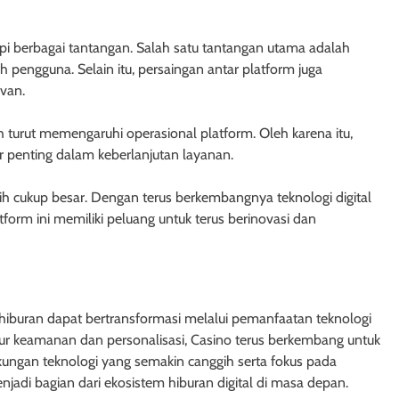
 berbagai tantangan. Salah satu tantangan utama adalah
h pengguna. Selain itu, persaingan antar platform juga
van.
yah turut memengaruhi operasional platform. Oleh karena itu,
or penting dalam keberlanjutan layanan.
 cukup besar. Dengan terus berkembangnya teknologi digital
form ini memiliki peluang untuk terus berinovasi dan
hiburan dapat bertransformasi melalui pemanfaatan teknologi
fitur keamanan dan personalisasi, Casino terus berkembang untuk
gan teknologi yang semakin canggih serta fokus pada
jadi bagian dari ekosistem hiburan digital di masa depan.