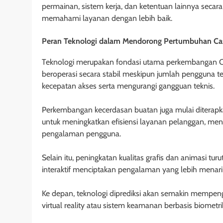
permainan, sistem kerja, dan ketentuan lainnya secar
memahami layanan dengan lebih baik.
Peran Teknologi dalam Mendorong Pertumbuhan Ca
Teknologi merupakan fondasi utama perkembangan Cas
beroperasi secara stabil meskipun jumlah pengguna 
kecepatan akses serta mengurangi gangguan teknis.
Perkembangan kecerdasan buatan juga mulai diterapk
untuk meningkatkan efisiensi layanan pelanggan, men
pengalaman pengguna.
Selain itu, peningkatan kualitas grafis dan animasi tu
interaktif menciptakan pengalaman yang lebih menari
Ke depan, teknologi diprediksi akan semakin mempeng
virtual reality atau sistem keamanan berbasis biometri