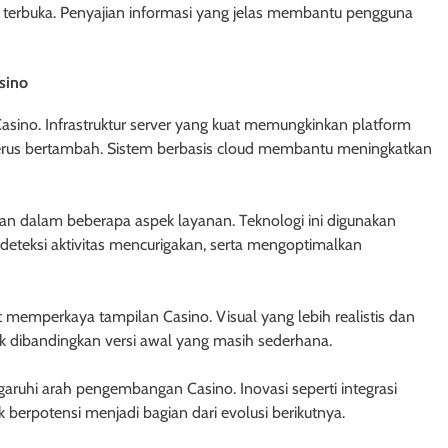
a terbuka. Penyajian informasi yang jelas membantu pengguna
sino
ino. Infrastruktur server yang kuat memungkinkan platform
terus bertambah. Sistem berbasis cloud membantu meningkatkan
an dalam beberapa aspek layanan. Teknologi ini digunakan
deteksi aktivitas mencurigakan, serta mengoptimalkan
rut memperkaya tampilan Casino. Visual yang lebih realistis dan
k dibandingkan versi awal yang masih sederhana.
aruhi arah pengembangan Casino. Inovasi seperti integrasi
k berpotensi menjadi bagian dari evolusi berikutnya.