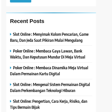
Recent Posts
Slot Online : Menyimak Kolom Pencarian, Game
Baru, Dan Jeda Saat Pikiran Mulai Mengulang
Poker Online : Membaca Gaya Lawan, Bank
Waktu, Dan Keputusan Mundur Di Meja Virtual
Poker Online : Membaca Dinamika Meja Virtual
Dalam Permainan Kartu Digital
Slot Online : Mengenal Sistem Permainan Digital
Dalam Perkembangan Teknologi Hiburan
Slot Online: Pengertian, Cara Kerja, Risiko, dan
Tips Bermain Bijak