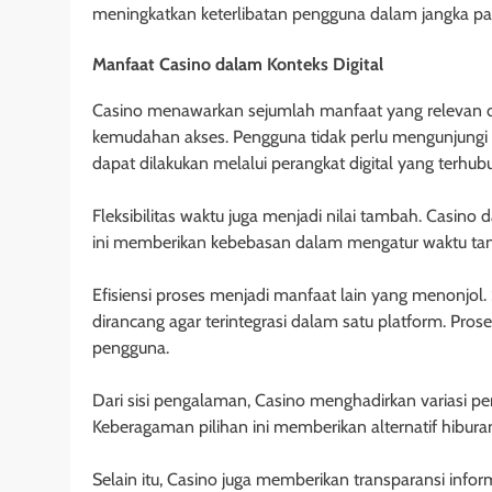
meningkatkan keterlibatan pengguna dalam jangka pa
Manfaat Casino dalam Konteks Digital
Casino menawarkan sejumlah manfaat yang relevan 
kemudahan akses. Pengguna tidak perlu mengunjungi lok
dapat dilakukan melalui perangkat digital yang terhubu
Fleksibilitas waktu juga menjadi nilai tambah. Casino
ini memberikan kebebasan dalam mengatur waktu tanpa
Efisiensi proses menjadi manfaat lain yang menonjol. 
dirancang agar terintegrasi dalam satu platform. P
pengguna.
Dari sisi pengalaman, Casino menghadirkan variasi pe
Keberagaman pilihan ini memberikan alternatif hiburan d
Selain itu, Casino juga memberikan transparansi info