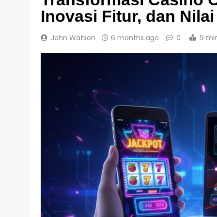
Inovasi Fitur, dan Nilai
John Watson
6 months ago
0
9 mi