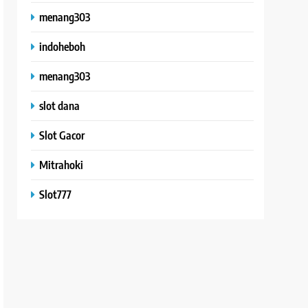
menang303
indoheboh
menang303
slot dana
Slot Gacor
Mitrahoki
Slot777