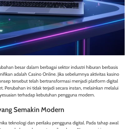
bahan besar dalam berbagai sektor industri hiburan berbasis
ifikan adalah Casino Online. Jika sebelumnya aktivitas kasino
 konsep tersebut telah bertransformasi menjadi platform digital
t. Perubahan ini tidak terjadi secara instan, melainkan melalui
penyesuaian terhadap kebutuhan pengguna modern.
 yang Semakin Modern
ka teknologi dan perilaku pengguna digital. Pada tahap awal