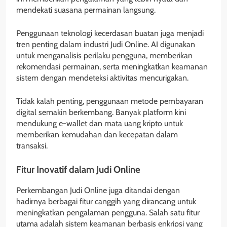
mendekati suasana permainan langsung.
Penggunaan teknologi kecerdasan buatan juga menjadi
tren penting dalam industri Judi Online. AI digunakan
untuk menganalisis perilaku pengguna, memberikan
rekomendasi permainan, serta meningkatkan keamanan
sistem dengan mendeteksi aktivitas mencurigakan.
Tidak kalah penting, penggunaan metode pembayaran
digital semakin berkembang. Banyak platform kini
mendukung e-wallet dan mata uang kripto untuk
memberikan kemudahan dan kecepatan dalam
transaksi.
Fitur Inovatif dalam Judi Online
Perkembangan Judi Online juga ditandai dengan
hadirnya berbagai fitur canggih yang dirancang untuk
meningkatkan pengalaman pengguna. Salah satu fitur
utama adalah sistem keamanan berbasis enkripsi yang