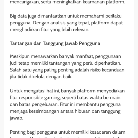
mencurigakan, serta meningkatkan keamanan platform.
Big data juga dimanfaatkan untuk memahami perilaku
pengguna. Dengan analisis yang tepat, platform dapat
menghadirkan fitur yang lebih relevan.
Tantangan dan Tanggung Jawab Pengguna
Meskipun menawarkan banyak manfaat, penggunaan
Judi tetap memiliki tantangan yang perlu diperhatikan.
Salah satu yang paling penting adalah risiko kecanduan
jika tidak dikelola dengan baik.
Untuk mengatasi hal ini, banyak platform menyediakan
fitur responsible gaming, seperti batas waktu bermain
dan batas pengeluaran. Fitur ini membantu pengguna
menjaga keseimbangan antara hiburan dan tanggung
jawab.
Penting bagi pengguna untuk memiliki kesadaran dalam