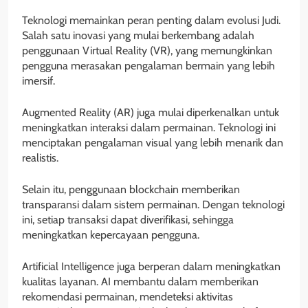
Teknologi memainkan peran penting dalam evolusi Judi.
Salah satu inovasi yang mulai berkembang adalah
penggunaan Virtual Reality (VR), yang memungkinkan
pengguna merasakan pengalaman bermain yang lebih
imersif.
Augmented Reality (AR) juga mulai diperkenalkan untuk
meningkatkan interaksi dalam permainan. Teknologi ini
menciptakan pengalaman visual yang lebih menarik dan
realistis.
Selain itu, penggunaan blockchain memberikan
transparansi dalam sistem permainan. Dengan teknologi
ini, setiap transaksi dapat diverifikasi, sehingga
meningkatkan kepercayaan pengguna.
Artificial Intelligence juga berperan dalam meningkatkan
kualitas layanan. AI membantu dalam memberikan
rekomendasi permainan, mendeteksi aktivitas