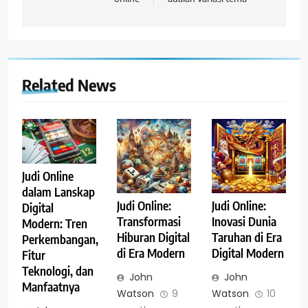
Related News
Judi Online
dalam Lanskap
Judi Online:
Judi Online:
Digital
Transformasi
Inovasi Dunia
Modern: Tren
Hiburan Digital
Taruhan di Era
Perkembangan,
di Era Modern
Digital Modern
Fitur
Teknologi, dan
John
John
Manfaatnya
Watson
9
Watson
10