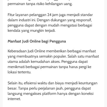
permainan tanpa risiko kehilangan uang.
Fitur layanan pelanggan 24 jam juga menjadi standar
dalam industri ini. Dengan dukungan yang responsif,
pengguna dapat dengan mudah mengatasi berbagai
kendala yang mungkin terjadi.
Manfaat Judi Online bagi Pengguna
Keberadaan Judi Online memberikan berbagai manfaat
yang membuatnya semakin populer. Salah satu manfaat
utama adalah kemudahan akses. Pengguna dapat
menikmati berbagai permainan tanpa harus pergi ke
lokasi tertentu.
Selain itu, efisiensi waktu dan biaya menjadi keuntungan
besar. Tanpa perlu perjalanan jauh, pengguna dapat
langsung mengakses platform hanya dengan koneksi
internet.