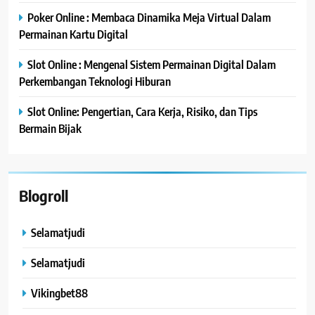
Poker Online : Membaca Dinamika Meja Virtual Dalam
Permainan Kartu Digital
Slot Online : Mengenal Sistem Permainan Digital Dalam
Perkembangan Teknologi Hiburan
Slot Online: Pengertian, Cara Kerja, Risiko, dan Tips
Bermain Bijak
Blogroll
Selamatjudi
Selamatjudi
Vikingbet88